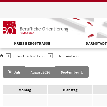
KREIS BERGSTRASSE
DARMSTADT
home
Landkreis Groß-Gerau
Terminkalender
Juli
August 2026
September
Montag
Dienstag