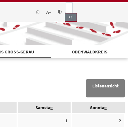
A+
search
IS GROSS-GERAU
ODENWALDKREIS
Listenansicht
Samstag
Sonntag
1
2