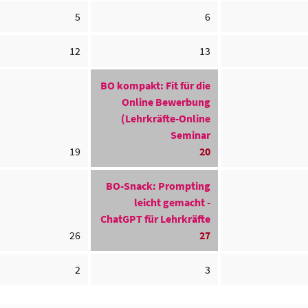
5
6
12
13
BO kompakt: Fit für die
Online Bewerbung
(Lehrkräfte-Online
Seminar
19
20
BO-Snack: Prompting
leicht gemacht -
ChatGPT für Lehrkräfte
26
27
2
3