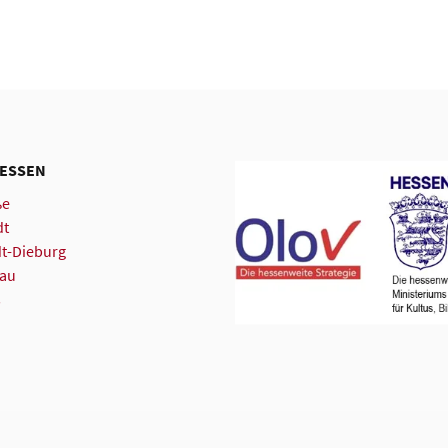
HESSEN
ße
dt
dt-Dieburg
rau
s