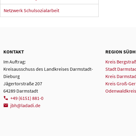
Netzwerk Schulsozialarbeit
KONTAKT
REGION SÜD
Im Auftrag:
Kreis Bergstra
Kreisausschuss des Landkreises Darmstadt-
Stadt Darmsta
Dieburg
Kreis Darmsta
Jägertorstraße 207
Kreis Groß-Ge
64289 Darmstadt
Odenwaldkrei
+49 (6151) 881-0
jbh@ladadi
.
de