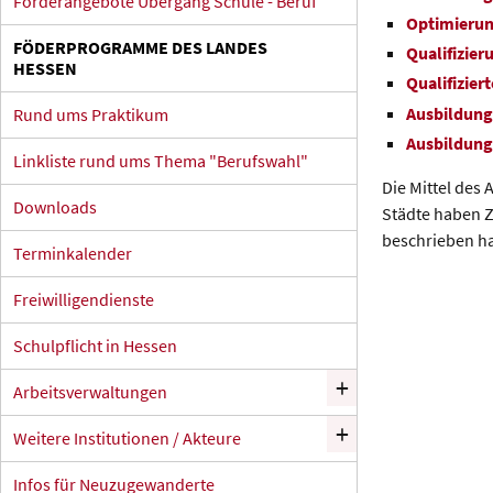
Förderangebote Übergang Schule - Beruf
Optimierun
FÖDERPROGRAMME DES LANDES
Qualifizie
HESSEN
Qualifizier
Ausbildung
Rund ums Praktikum
Ausbildung
Linkliste rund ums Thema "Berufswahl"
Die Mittel des
Downloads
Städte haben Z
beschrieben h
Terminkalender
Freiwilligendienste
Schulpflicht in Hessen
+
Arbeitsverwaltungen
+
Weitere Institutionen / Akteure
Infos für Neuzugewanderte