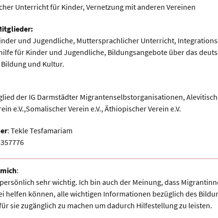
cher Unterricht für Kinder, Vernetzung mit anderen Vereinen
itglieder:
Kinder und Jugendliche, Muttersprachlicher Unterricht, Integration
lfe für Kinder und Jugendliche, Bildungsangebote über das deut
Bildung und Kultur.
ied der IG Darmstädter Migrantenselbstorganisationen, Alevitis
ein e.V.,Somalischer Verein e.V., Äthiopischer Verein e.V.
er
: Tekle Tesfamariam
8357776
r mich
:
r persönlich sehr wichtig. Ich bin auch der Meinung, dass Migrant
i helfen können, alle wichtigen Informationen bezüglich des Bild
für sie zugänglich zu machen um dadurch Hilfestellung zu leisten.