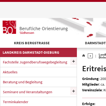
KREIS BERGSTRASSE
DARMSTADT
LANDKREIS DARMSTADT-DIEBURG
Land
home
Dieb
+
Fachstelle Jugendberufswegebegleitung
Eritrei
Aktuelles
Gründung
: 20
Beratung und Begleitung
Mitglieder
: ca
+
Vereinsziele
: 
Seminare und Veranstaltungen
Terminkalender
Erfolge: