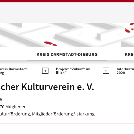
KREIS DARMSTADT-DIEBURG
KRE
kreis Darmstadt-
Projekt "Zukunft im
Interkult
urg
Blick"
2020
scher Kulturverein e. V.
05
. 70 Mitglieder
Kulturförderung, Mitgliederförderung/-stärkung