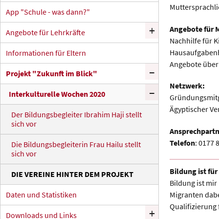
Muttersprachli
App "Schule - was dann?"
+
Angebote für M
Angebote für Lehrkräfte
Nachhilfe für 
Hausaufgabenhi
Informationen für Eltern
Angebote über 
–
Projekt "Zukunft im Blick"
Netzwerk:
–
Interkulturelle Wochen 2020
Gründungsmitgl
Ägyptischer Ver
Der Bildungsbegleiter Ibrahim Haji stellt
sich vor
Ansprechpartn
Telefon
: 0177 
Die Bildungsbegleiterin Frau Hailu stellt
sich vor
Bildung ist fü
DIE VEREINE HINTER DEM PROJEKT
Bildung ist mi
Daten und Statistiken
Migranten dabe
Qualifizierung 
+
Downloads und Links