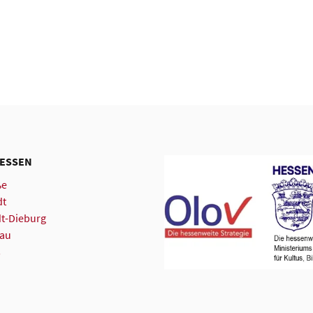
HESSEN
ße
dt
dt-Dieburg
rau
s