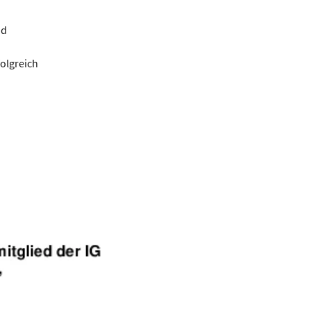
nd
folgreich